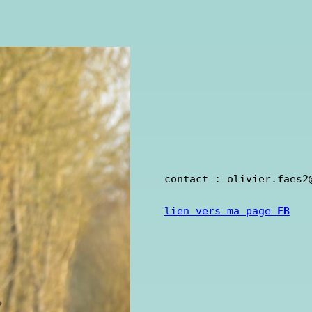
contact : olivier.faes2@
lien vers ma page 
FB