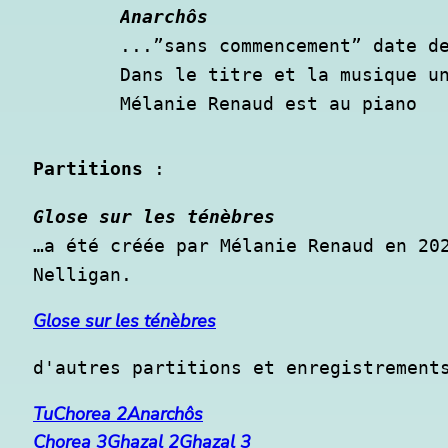
Anarchôs
...”sans commencement” date de
Dans le titre et la musique un
Mélanie Renaud est au piano
Partitions
 :
Glose sur les ténèbres
…a été créée par Mélanie Renaud en 202
Nelligan.
Glose sur les ténèbres
d'autres partitions et enregistrement
Tu
Chorea 2
Anarchôs
Chorea 3
Ghazal 2
Ghazal 3