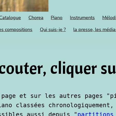
Catalogue
Chorea
Piano
Instruments
Mélod
es compositions
Qui suis-je ?
la presse, les média
couter, cliquer su
 page et sur les autres pages "p
ano classées chronologiquement, 
ssibles aussi depuis "
partitions