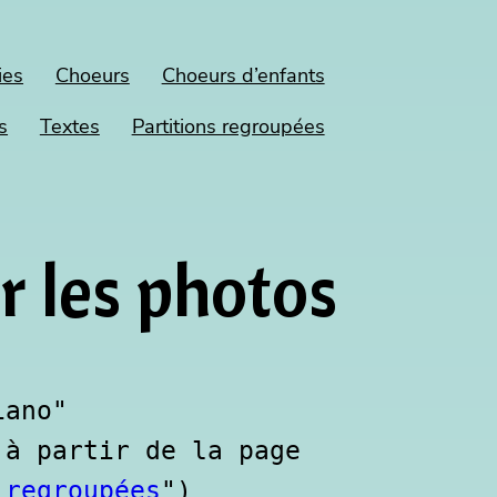
ies
Choeurs
Choeurs d’enfants
s
Textes
Partitions regroupées
r les photos
iano"
à partir de la page 
 regroupées
")